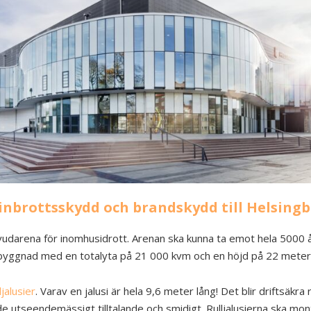
inbrottsskydd och brandskydd till Helsing
huvudarena för inomhusidrott. Arenan ska kunna ta emot hela 500
 byggnad med en totalyta på 21 000 kvm och en höjd på 22 meter
ljalusier
. Varav en jalusi är hela 9,6 meter lång! Det blir driftsäk
åde utseendemässigt tilltalande och smidigt. Rulljalusierna ska mo