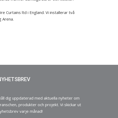
Curtains ltd i England. Vi installerar två
g Arena.
NYHETSBREV
åll dig uppdaterad med aktuella nyheter om
ranschen, produkter och projekt. Vi skickar ut
yhetsbrev varje månad!