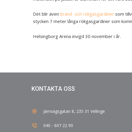
Det blir även
brand- och rökgasgardiner
som till
stycken 7 meter långa rökgasgardiner som kommer
Helsingborg Arena invigd 30 november i år.
KONTAKTA OSS
Järnvägsgatan 8, 235 31 Vellinge
040 - 607 22 90