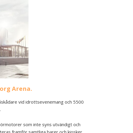
borg Arena.
0 åskådare vid idrottsevenemang och 5500
.
ra rörmotorer som inte syns utvändigt och
nteras framför samtliga barer och kiosker.