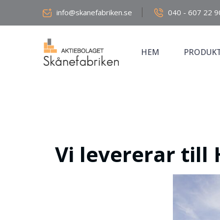
info@skanefabriken.se
040 - 607 22 9
HEM
PRODUK
Vi levererar til