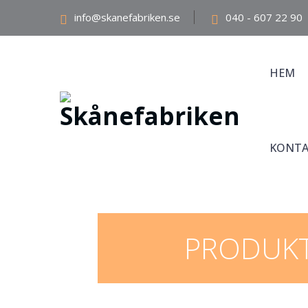
info@skanefabriken.se
040 - 607 22 90
HEM
KONTA
PRODUK