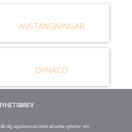
AVSTÄNGNINGAR
DYNACO
NYHETSBREV
åll dig uppdaterad med aktuella nyheter om