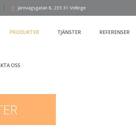
Järnvägsgatan 8, 235 31 Vellinge
PRODUKTER
TJÄNSTER
REFERENSER
KTA OSS
TER