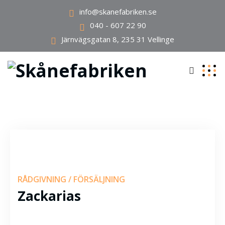
info@skanefabriken.se
040 - 607 22 90
Järnvägsgatan 8, 235 31 Vellinge
RÅDGIVNING / FÖRSÄLJNING
Zackarias