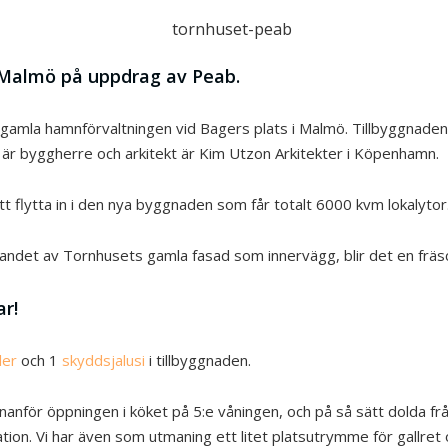
 i Malmö på uppdrag av Peab.
gamla hamnförvaltningen vid Bagers plats i Malmö. Tillbyggnaden b
 är byggherre och arkitekt är Kim Utzon Arkitekter i Köpenhamn.
 flytta in i den nya byggnaden som får totalt 6000 kvm lokalytor
ndet av Tornhusets gamla fasad som innervägg, blir det en fräsch
r!
ler
och 1
skyddsjalusi
i tillbyggnaden.
nanför öppningen i köket på 5:e våningen, och på så sätt dolda från 
ation. Vi har även som utmaning ett litet platsutrymme för gallret